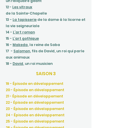
un reliquaire géant
12 -
Les vitraux
de la Sainte-Chapelle
13 -
La tapisserie
de la dame à la licorne et
la vie seigneuriale
14 -
L’art roman
15 -
L’art gothique
16 -
Makeda
, la reine de Saba
17 -
Salomon
, fils de David, un roi qui parle
aux animaux
18 -
David
, un roi musicien
SAISON 3
19 - Épisode en développement
20 - Épisode en développement
21 - Épisode en développement
22 - Épisode en développement
23 - Épisode en développement
24 - Épisode en développement
25 - Épisode en développement
26 - Épisode en développement