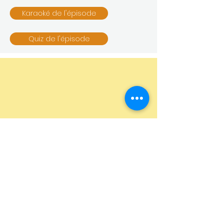
Karaoké de l'épisode
Quiz de l'épisode
16 - Makeda, la reine de
Saba
Le 15ème siècle est une période de
guerre, la guerre de Cent Ans et de
maladie, la peste. On représente des
danses macabres pour célébrer la vie