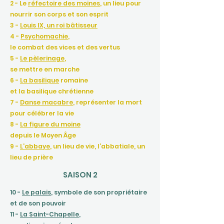
2 - Le
réfectoire des moines
, un lieu pour
nourrir son corps et son esprit
3 -
Louis IX, un roi bâtisseur
4 -
Psychomachie
,
le combat des vices et des vertus
5 -
Le pèlerinage
,
se mettre en marche
6 -
La basilique
romaine
et la basilique chrétienne
7 -
Danse macabre
, représenter la mort
pour célébrer la vie
8 -
La figure du moine
depuis le Moyen Âge
9 -
L’abbaye
, un lieu de vie, l’abbatiale, un
lieu de prière
SAISON 2
10 -
Le palais
, symbole de son propriétaire
et de son pouvoir
11 -
La Saint-Chapelle
,