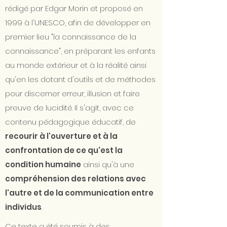
rédigé par Edgar Morin et proposé en
1999 à l'UNESCO, afin de développer en
premier lieu "la connaissance de la
connaissance", en préparant les enfants
au monde extérieur et à la réalité ainsi
qu'en les dotant d'outils et de méthodes
pour discerner erreur, illusion et faire
preuve de lucidité. Il s'agit, avec ce
contenu pédagogique éducatif, de
recourir à l'ouverture et à la
confrontation de ce qu'est la
condition humaine
ainsi qu'à une
compréhension des relations avec
l'autre et de la communication entre
individus
.
Ce texte a été soumis à des