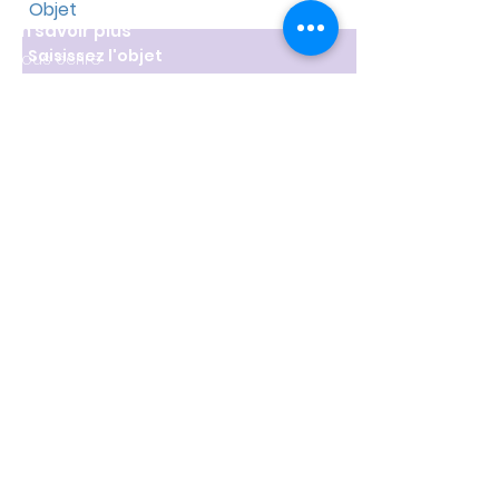
Objet
En savoir plus
Nous écrire
contact@circumcantum.com
Message
Rejoignez la communauté
Circum Cantum !
Nous soutenir
Envoyer
©
2022-2024
par Circum Cantum
Politique de confidentialité